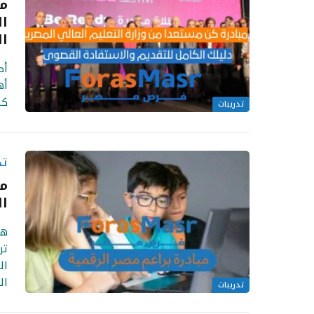
مب
ال
ا
أط
أه
كن
تدريبات
تد
مب
ال
هل
تر
ال
ال
تدريبات