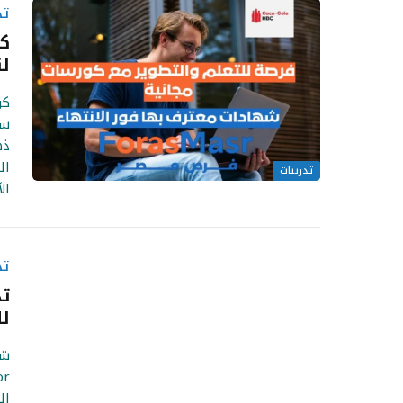
تد
لت
سا
ذه
ال
تدريبات
ال
تد
لل
الب