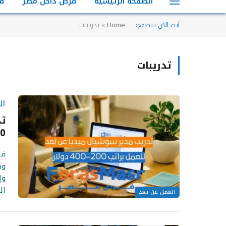
الصفحة الرئيسية
فرص داخل مصر
ف
أنت الآن تتصفح:
Home
»
تدريبات
تدريبات
ال
400 دولار | فر
وإ
ال
العمل عن بعد