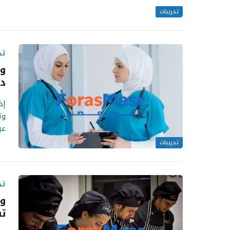
تدريبات
تد
وظ
دو
إذ
وت
عيادة inic
تدريبات
تد
وظ
تف