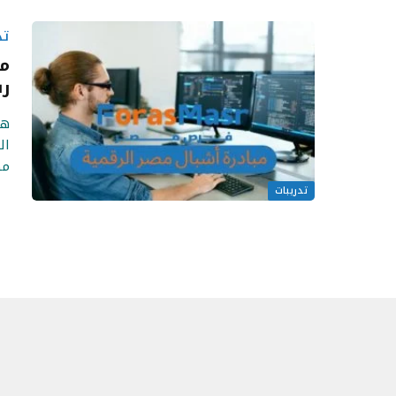
تد
مب
رق
هل
ال
مص
تدريبات