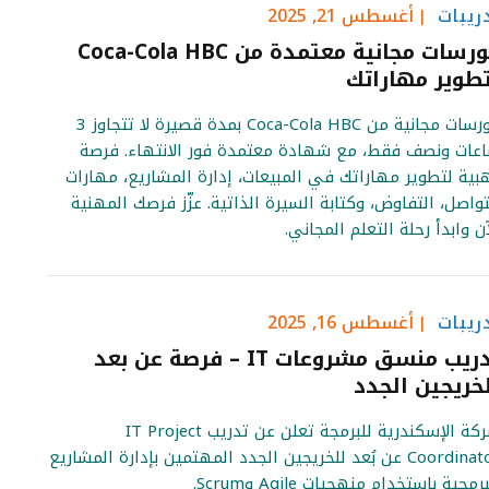
ريبات
أغسطس 21, 2025
كورسات مجانية معتمدة من Coca-Cola HBC
طوير مهاراتك
كورسات مجانية من Coca-Cola HBC بمدة قصيرة لا تتجاوز 3
عات ونصف فقط، مع شهادة معتمدة فور الانتهاء. فرصة
بية لتطوير مهاراتك في المبيعات، إدارة المشاريع، مهارات
تواصل، التفاوض، وكتابة السيرة الذاتية. عزّز فرصك المهنية
آن وابدأ رحلة التعلم المجاني.
ريبات
أغسطس 16, 2025
تدريب منسق مشروعات IT – فرصة عن بعد
خريجين الجدد
شركة الإسكندرية للبرمجة تعلن عن تدريب IT Project
Coordinator عن بُعد للخريجين الجدد المهتمين بإدارة المشاريع
رمجية باستخدام منهجيات Agile وScrum.