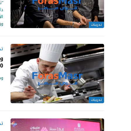
“ت
ال
ور
تدريبات
تد
وظ
000
وظ
تدريبات
تد