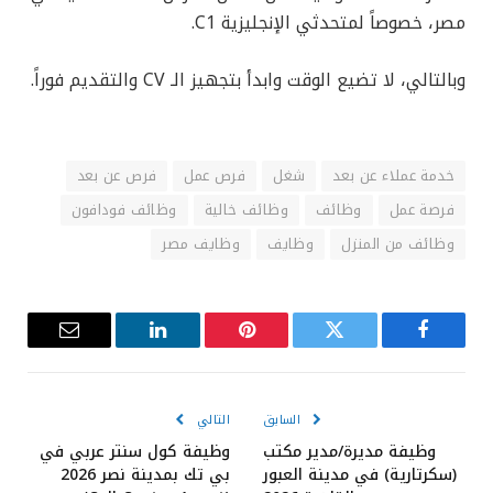
مصر، خصوصاً لمتحدثي الإنجليزية C1.
وبالتالي، لا تضيع الوقت وابدأ بتجهيز الـ CV والتقديم فوراً.
خدمة عملاء عن بعد
شغل
فرص عمل
فرص عن بعد
فرصة عمل
وظائف
وظائف خالية
وظائف فودافون
وظائف من المنزل
وظايف
وظايف مصر
فيسبوك
تويتر
بينتيريست
لينكدإن
البريد
الإلكترون
السابق
التالي
وظيفة مديرة/مدير مكتب
وظيفة كول سنتر عربي في
(سكرتارية) في مدينة العبور
بي تك بمدينة نصر 2026