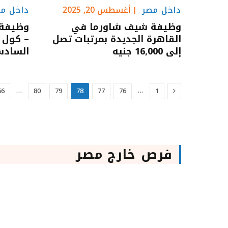
داخل مصر
أغسطس 20, 2025
داخل م
وظيفة شيف شاورما في
وظيفة 
القاهرة الجديدة بمرتبات تصل
– كول 
إلى 16,000 جنيه
السادس
السابق
…
…
56
80
79
78
77
76
1
فرص خارج مصر