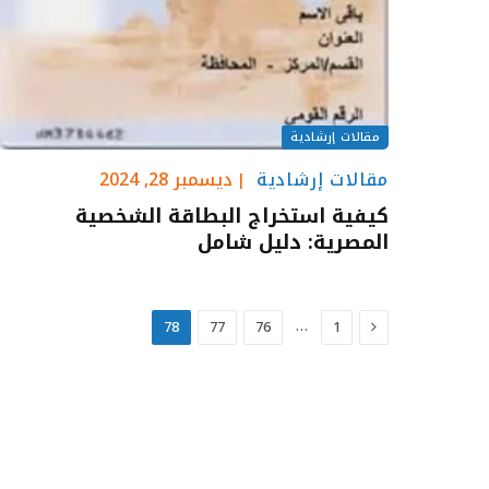
مقالات إرشادية
مقالات إرشادية
ديسمبر 28, 2024
كيفية استخراج البطاقة الشخصية
المصرية: دليل شامل
السابق
…
78
77
76
1