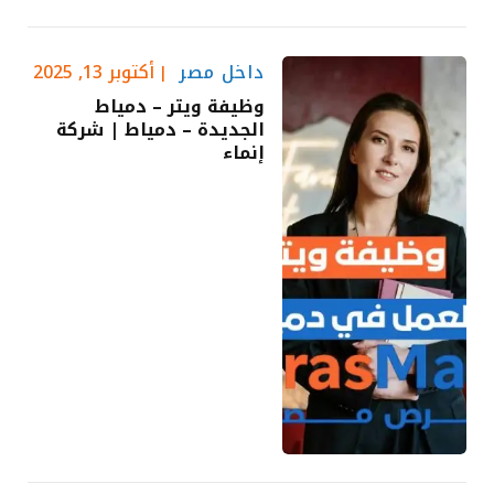
داخل مصر
أكتوبر 13, 2025
وظيفة ويتر – دمياط
الجديدة – دمياط | شركة
إنماء