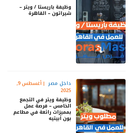
وظيفة باريستا / ويتر –
شيراتون – القاهرة
داخل مصر
أغسطس 9,
2025
وظيفة ويتر في التجمع
الخامس – فرصة عمل
بمميزات رائعة في مطاعم
بون أبيتيه