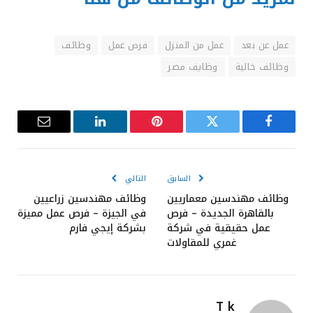
عمل عن بعد
عمل من المنزل
فرص عمل
وظائف
وظائف خالية
وظايف مصر
فيسبوك
تويتر
بينتيريست
لينكدإن
البريد
الإلكترون
السابق
التالي
وظائف مهندسين معماريين
وظائف مهندسين زراعيين
بالقاهرة الجديدة – فرص
في الجيزة – فرص عمل مميزة
عمل حقيقية في شركة
بشركة إيجي فارم
غمري للمقاولات
T k