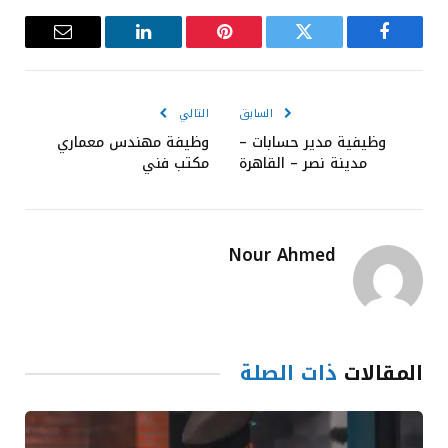
فيسبوك
تويتر
بينتيريست
لينكدإن
البريد
الإلكترون
السابق
التالي
وظيفية مدير حسابات –
وظيفة مهندس معماري
مدينة نصر – القاهرة
مكتب فني
Nour Ahmed
المقالات
ذات الصلة