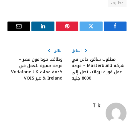
وظايف
فيسبوك
تويتر
بينتيريست
لينكدإن
البريد
الإلكترون
السابق
التالي
مطلوب سائق خاص في
وظائف فودافون مصر –
شركة Masterbuild – فرصة
فرصة مميزة للعمل في
عمل قوية برواتب تصل إلى
خدمة عملاء Vodafone UK
8000 جنيه
& Ireland عبر VOIS
T k