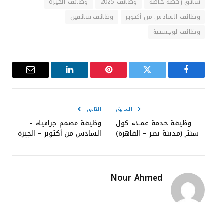
سائق رخصة خاصة
وظائف 2025
وظائف الجيزة
وظائف السادس من أكتوبر
وظائف سائقين
وظائف لوجستية
فيسبوك
تويتر
بينتيريست
لينكدإن
البريد
الإلكترون
السابق
التالي
وظيفة خدمة عملاء كول
وظيفة مصمم جرافيك –
سنتر (مدينة نصر – القاهرة)
السادس من أكتوبر – الجيزة
Nour Ahmed