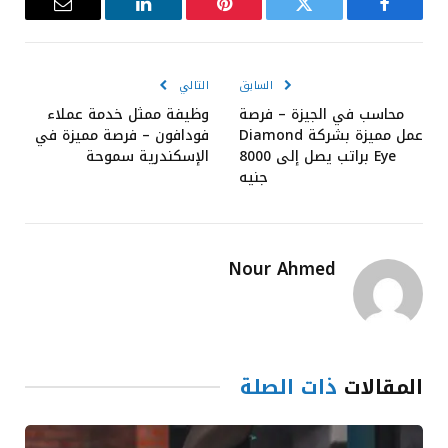
فيسبوك
تويتر
بينتيريست
لينكدإن
البريد
الإلكترون
السابق
التالي
محاسب في الجيزة – فرصة
وظيفة ممثل خدمة عملاء
عمل مميزة بشركة Diamond
فودافون – فرصة مميزة في
Eye براتب يصل إلى 8000
الإسكندرية سموحة
جنيه
Nour Ahmed
المقالات
ذات الصلة