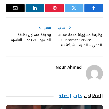
فيسبوك
تويتر
بينتيريست
لينكدإن
البريد
الإلكترون
السابق
التالي
وظيفة مسؤولة خدمة عملاء
وظيفة مسئول نظافة –
– Customer Service –
القاهرة الجديدة – القاهرة
الدقي – الجيزة | شركة بيبلا
Nour Ahmed
المقالات
ذات الصلة