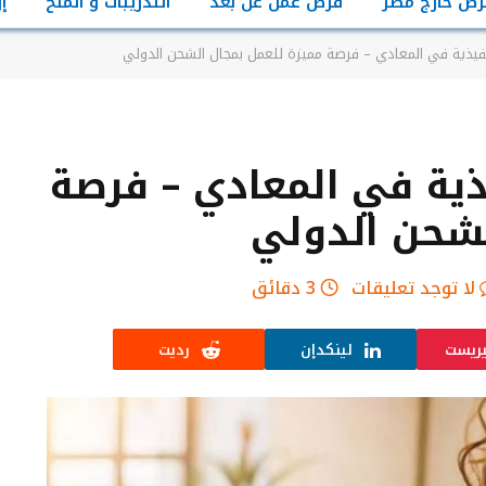
رص خارج مصر
فرص عمل عن بعد
التدريبات و المنح
إ
يذية في المعادي – فرصة مميزة للعمل بمجال الشحن الدولي
ية في المعادي – فرصة
لشحن الدولي
لا توجد تعليقات
3 دقائق
يريست
لينكدإن
رديت