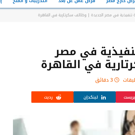
رص خارج مصر
فرص عمل عن بعد
التدريبات و المنح
إ
تنفيذية في مصر الجديدة | وظائف سكرتارية في القاهرة
نفيذية في مصر
تارية في القاهرة
ليقات
3 دقائق
يريست
لينكدإن
رديت