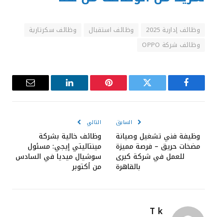
وظائف إدارية 2025
وظائف استقبال
وظائف سكرتارية
وظائف شركة OPPO
فيسبوك
تويتر
بينتيريست
لينكدإن
البريد
الإلكترون
السابق
التالي
وظيفة فني تشغيل وصيانة
وظائف خالية بشركة
مضخات حريق – فرصة مميزة
مينتاليتي إيجي: مسئول
للعمل في شركة كبرى
سوشيال ميديا في السادس
بالقاهرة
من أكتوبر
T k