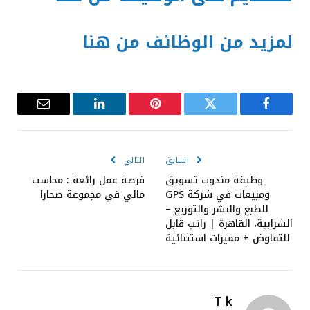
لمزيد من الوظائف من هنا
فيسبوك
تويتر
بينتيريست
لينكدإن
البريد
الإلكترون
السابق
التالي
وظيفة مندوب تسويق
فرصة عمل رائعة : محاسب
ومبيعات في شركة GPS
مالي في مجموعة صحارا
للطبع والنشر والتوزيع –
الشرابية، القاهرة | راتب قابل
للتفاوض + مميزات استثنائية
T k