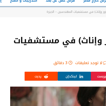
رص خارج مصر
فرص عمل عن بعد
التدريبات و المنح
إ
ور وإناث) في مستشفيات المهندسين – الجيزة
 وإناث) في مستشفيات
لا توجد تعليقات
3 دقائق
يريست
لينكدإن
رديت