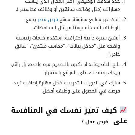
حدّد هدفك الوظيفي: اختر المجال الذي يناسب
مهاراتك (مثل وظائف سائقين أو وظائف محاسبين).
ابحث عبر مواقع موثوقة: موقع
فرص مصر
يجمع
الوظائف المحدثة يوميًا من كل المحافظات.
أنشئ سيرة ذاتية احترافية: استخدم كلمات رئيسية
واضحة مثل “مدخل بيانات”، “محاسب مبتدئ”، “سائق
خاص”.
تابع التقديمات: لا تكتفِ بالتقديم مرة واحدة، بل راقب
بريدك وصفحتك على الموقع باستمرار.
شارك في الدورات التدريبية: فكل مهارة إضافية تزيد
فرصك في الحصول على وظيفة أفضل.
كيف تميّز نفسك في المنافسة
على
فرص عمل
؟