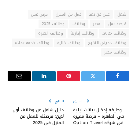
شغل
عمل عن بعد
عمل من المنزل
فرص عمل
فرصة عمل
مصر
وظائف
وظائف 2025
وظائف 2025.
وظائف إدارية
وظائف الجيزة
وظائف حديثي التخرج
وظائف خالية
وظائف خدمة عملاء
وظايف مصر
فيسبوك
تويتر
بينتيريست
لينكدإن
البريد
الإلكترون
السابق
التالي
وظيفة إدخال بيانات ليلية
دليل شامل عن وظائف أون
في القاهرة – فرصة مميزة
لاين: فرصتك للعمل من
في شركة Option Travel
المنزل في 2025