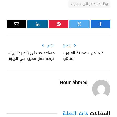
وظائف كهربائي سيارات
فيسبوك
تويتر
بينتيريست
لينكدإن
البريد
الإلكترون
السابق
التالي
فرد امن – مدينة العبور –
مساعد صيدلي (أبو رواش) –
القاهرة
فرصة عمل مميزة في الجيزة
Nour Ahmed
المقالات
ذات الصلة