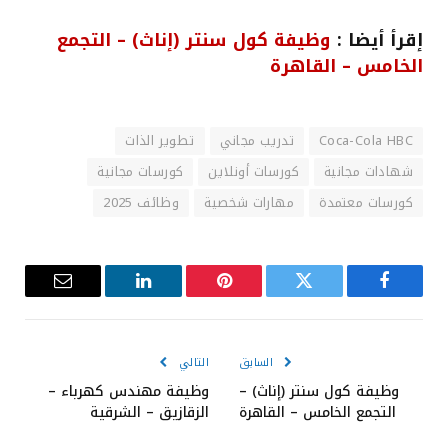
إقرأ أيضا :
وظيفة كول سنتر (إناث) – التجمع
الخامس – القاهرة
Coca-Cola HBC
تدريب مجاني
تطوير الذات
شهادات مجانية
كورسات أونلاين
كورسات مجانية
كورسات معتمدة
مهارات شخصية
وظائف 2025
فيسبوك
تويتر
بينتيريست
لينكدإن
البريد
الإلكترون
السابق
التالي
وظيفة كول سنتر (إناث) –
وظيفة مهندس كهرباء –
التجمع الخامس – القاهرة
الزقازيق – الشرقية