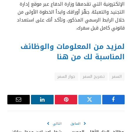
الإلكترونية التي تقدمها وزارة الدفاع عبر موقع إدارة
التجنيد والتعبئة. جهّز أوراقك وابدأ الخطوة الأولى من
خلال الرابط الرسمي المذكور، وتأكد أنك على استعداد
قانوني كامل قبل سفرك.
لمزيد من المعلومات والوظائف
المناسبة لك من هنا
السفر
تصريح السفر
جواز السفر
فيسبوك
تويتر
بينتيريست
لينكدإن
البريد
الإلكترون
السابق
التالي