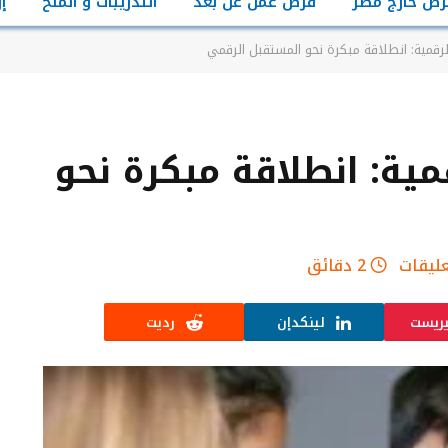
رص خارج مصر
فرص عمل عن بعد
التدريبات و المنح
إ
لرقمية: انطلاقة مبكرة نحو المستقبل الرقمي
مية: انطلاقة مبكرة نحو
عليقات
2 دقائق
يريست
لينكدإن
رديت