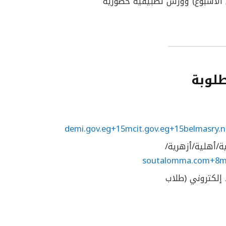
ي الأسبوع) وورش تطبيقية حضورية
طلوبة
demi.gov.eg+15mcit.gov.eg+15belmasry.
أهلية/أزهرية/
soutalomma.com+8mc
د إلكتروني (طلاب