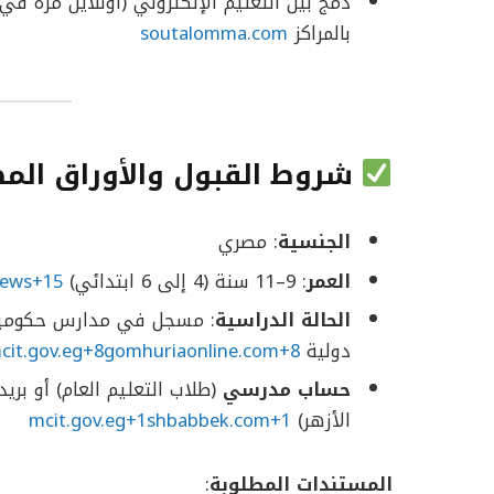
دمج بين التعليم الإلكتروني (أونلاين مرة ف
بالمراكز
soutalomma.com
شروط القبول والأوراق الم
الجنسية
: مصري
العمر
: 9–11 سنة (4 إلى 6 ابتدائي)
news+15
الحالة الدراسية
: مسجل في مدارس حكومية/
دولية
it.gov.eg+8gomhuriaonline.com+8
حساب مدرسي
(طلاب التعليم العام) أو بري
الأزهر)
mcit.gov.eg+1shbabbek.com+1
المستندات المطلوبة
: