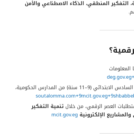
ة، التفكير المنطقي، الذكاء الاصطناعي والأمن
م.
رقمية؟
ا المعلومات
deg.gov.eg
: طلاب الصف الرابع إلى السادس الابتدائي (9–11 سنة) من المدارس الحكومية،
soutalomma.com+9mcit.gov.eg+9shbabbe
متطلبات العصر الرقمي، من خلال
تنمية التفكير
 والمشاريع الإلكترونية
mcit.gov.eg