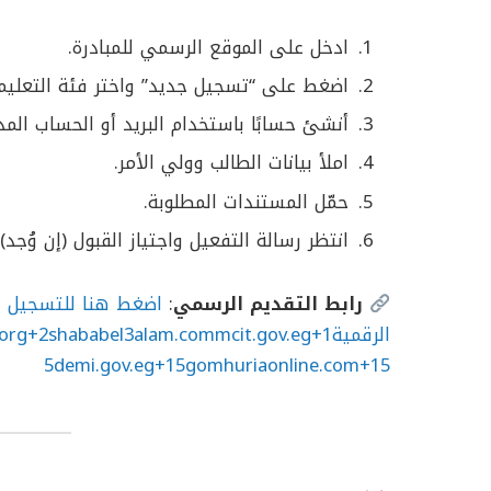
ادخل على الموقع الرسمي للمبادرة.
اضغط على “تسجيل جديد” واختر فئة التعليم.
أنشئ حسابًا باستخدام البريد أو الحساب الم
املأ بيانات الطالب وولي الأمر.
حمّل المستندات المطلوبة.
انتظر رسالة التفعيل واجتياز القبول (إن وُجد).
رابط التقديم الرسمي
:
اضغط هنا للتسجيل ف
الرقمية
mcit.gov.eg+1
shababel3alam.com
org+2
5demi.gov.eg+15gomhuriaonline.com+15