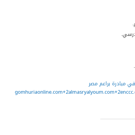
درسي.
ي مبادرة براعم مصر
gomhuriaonline.com+2almasryalyoum.com+2enccc.