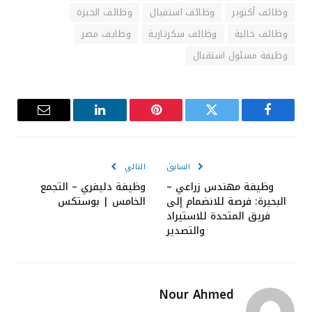
وظائف أكتوبر
وظائف استقبال
وظائف الجيزة
وظائف خالية
وظائف سكرتارية
وظايف مصر
وظيفة مسئول استقبال
فيسبوك
تويتر
بينتيريست
لينكدإن
البريد
الإلكترون
السابق
التالي
وظيفة مهندس زراعي –
وظيفة دليفري – التجمع
البحيرة: فرصة للانضمام إلى
الخامس | بوستكس
فريق المتحدة للاستيراد
والتصدير
Nour Ahmed