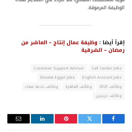
الوظيفة المرموقة.
إقرأ أيضا :
وظيفة عمال إنتاج – العاشر من
رمضان – الشرقية
Customer Support Advisor
Call Center Jobs
Etisalat Egypt Jobs
English Account Jobs
وظائف 2025
وظائف القاهرة
وظائف خدمة عملاء
وظائف خريجين
فيسبوك
تويتر
بينتيريست
لينكدإن
البريد