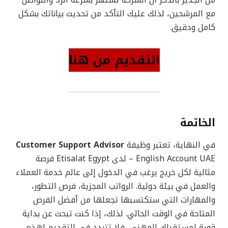
من الجدير بالذكر أن الشركة تشتهر بسرعة الرد والتواصل
مع المرشحين، لذلك عليك التأكد من تحديث بياناتك بشكل
كامل ودقيق.
التقديم من هنا
الخاتمة
في النهاية، تعتبر وظيفة
Customer Support Advisor
– English Account UAE لدى Etisalat Egypt فرصة
مثالية لكل خريج يرغب في الدخول إلى عالم خدمة العملاء
والعمل في بيئة دولية. الرواتب المجزية، فرص التطور،
والمهارات التي ستكتسبها تجعلها من أفضل الفرص
المتاحة في الوقت الحالي. لذلك، إذا كنت تبحث عن بداية
قوية لمستقبلك المهني، فلا تتردد في التقديم لهذه