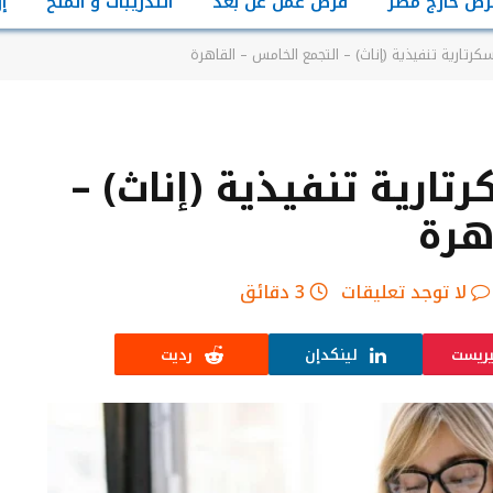
رص خارج مصر
فرص عمل عن بعد
التدريبات و المنح
إ
رتارية تنفيذية (إناث) – التجمع الخامس – القاهرة
ارية تنفيذية (إناث) –
هرة
لا توجد تعليقات
3 دقائق
يريست
لينكدإن
رديت