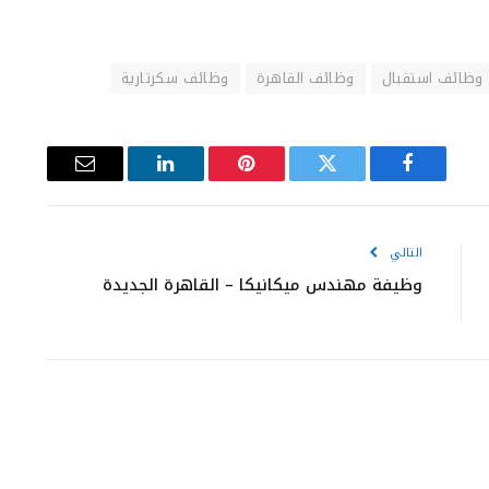
وظائف استقبال
وظائف القاهرة
وظائف سكرتارية
فيسبوك
تويتر
بينتيريست
لينكدإن
البريد
الإلكتروني
التالي
وظيفة مهندس ميكانيكا – القاهرة الجديدة