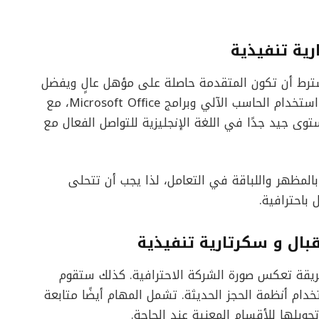
ية تنفيذية
شترط أن تكون المتقدمة حاصلة على مؤهل عالٍ ويفضل
في إدارة الأعمال أو المجالات الإدارية. يجب إتقان استخدام الحاسب الآلي وبرامج Microsoft Office، مع
توى جيد جدًا في اللغة الإنجليزية للتواصل الفعال مع
امًا. تهتم الشركة بالمظهر واللباقة في التعامل، لذا يجب أن تتحلى
باحترافية.
ال و سكرتارية تنفيذية
طريقة تعكس صورة الشركة الاحترافية. كذلك ستقوم
دام أنظمة الحجز الحديثة. تشمل المهام أيضًا متابعة
تحويلها للأقسام المعنية عند الحاجة.