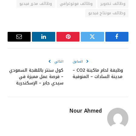
وظائف تصوير
وظائف فوتوغرافي
وظائف محرر فيديو
وظائف مونتاج فيديو
فيسبوك
تويتر
بينتيريست
لينكدإن
البريد
الإلكترون
السابق
التالي
وظيفة لحام ماكينة CO2 –
كول سنتر باللهجة السعودي
مدينة السادات – المنوفية
– فرصة عمل مميزة في
سيدي جابر – الإسكندرية
Nour Ahmed