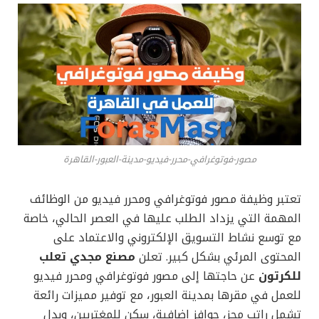
مصور-فوتوغرافي-محرر-فيديو-مدينة-العبور-القاهرة
تعتبر وظيفة مصور فوتوغرافي ومحرر فيديو من الوظائف
المهمة التي يزداد الطلب عليها في العصر الحالي، خاصة
مع توسع نشاط التسويق الإلكتروني والاعتماد على
المحتوى المرئي بشكل كبير. تعلن
مصنع مجدي تعلب
للكرتون
عن حاجتها إلى مصور فوتوغرافي ومحرر فيديو
للعمل في مقرها بمدينة العبور، مع توفير مميزات رائعة
تشمل راتب مجزٍ، حوافز إضافية، سكن للمغتربين، وبدل