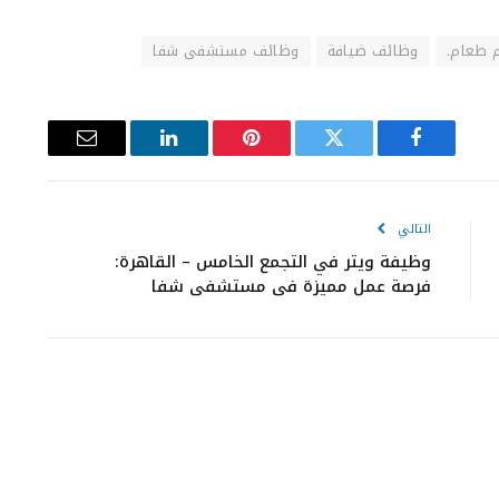
 طعام.
وظائف ضيافة
وظائف مستشفى شفا
فيسبوك
تويتر
بينتيريست
لينكدإن
البريد
الإلكتروني
التالي
وظيفة ويتر في التجمع الخامس – القاهرة:
فرصة عمل مميزة في مستشفى شفا