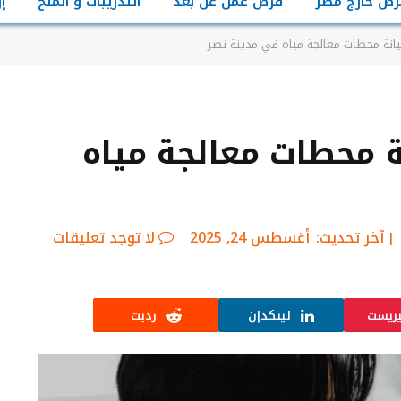
رص خارج مصر
فرص عمل عن بعد
التدريبات و المنح
إ
نة محطات معالجة مياه في مدينة نصر
محطات معالجة مياه
آخر تحديث:
أغسطس 24, 2025
لا توجد تعليقات
يريست
لينكدإن
رديت