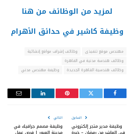
لمزيد من الوظائف من هنا
وظيفة كاشير في حدائق الأهرام
مهندس موقع تنفيذى
وظائف إشراف مواقع إنشائية
وظائف هندسة مدنية في القاهرة
وظائف هندسية القاهرة الجديدة
وظيفة مهندس مدني
فيسبوك
تويتر
بينتيريست
لينكدإن
البريد
الإلكترون
السابق
التالي
وظيفة مدير متجر إلكتروني
وظيفة مصمم جرافيك في
في العاشر من رمضان – خبرة
مدينة العبور | فرص عمل