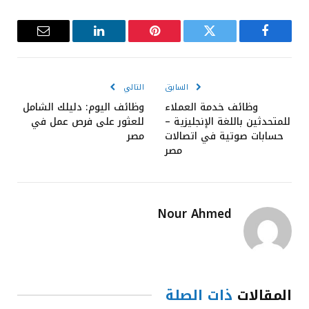
فيسبوك
تويتر
بينتيريست
لينكدإن
البريد
الإلكترون
السابق
التالي
وظائف خدمة العملاء
وظائف اليوم: دليلك الشامل
للمتحدثين باللغة الإنجليزية –
للعثور على فرص عمل في
حسابات صوتية في اتصالات
مصر
مصر
Nour Ahmed
المقالات
ذات الصلة