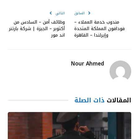
الإلكترون
السابق
التالي
مندوب خدمة العملاء –
وظائف أمن – السادس من
فودافون المملكة المتحدة
أكتوبر – الجيزة | شركة بارتنر
وإيرلندا – القاهرة
اند مور
Nour Ahmed
المقالات
ذات الصلة