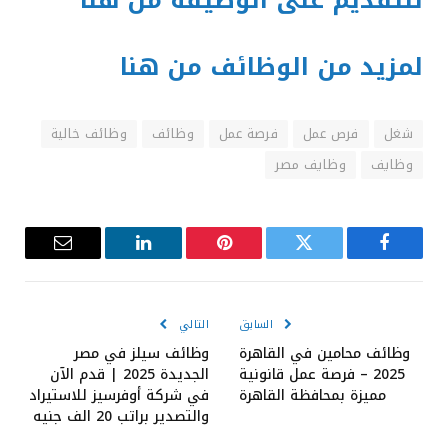
للتقديم على الوظيفة من هنا
لمزيد من الوظائف من هنا
شغل
فرص عمل
فرصة عمل
وظائف
وظائف خالية
وظايف
وظايف مصر
فيسبوك
تويتر
بينتيريست
لينكدإن
البريد
الإلكترون
السابق
التالي
وظائف محامين في القاهرة
وظائف سيلز في مصر
2025 – فرصة عمل قانونية
الجديدة 2025 | قدم الآن
مميزة بمحافظة القاهرة
في شركة أوفرسيز للاستيراد
والتصدير براتب 20 الف جنيه