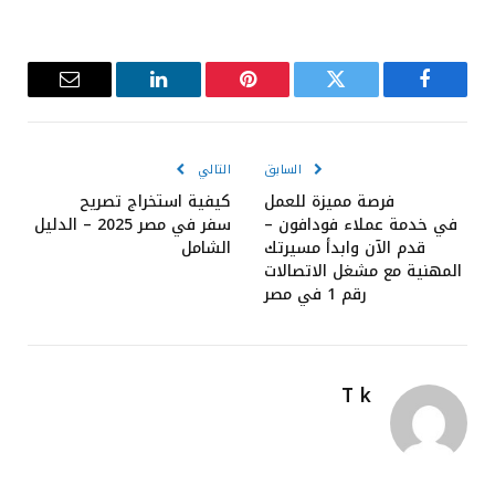
فيسبوك
تويتر
بينتيريست
لينكدإن
البريد
الإلكترون
السابق
التالي
فرصة مميزة للعمل
كيفية استخراج تصريح
في خدمة عملاء فودافون –
سفر في مصر 2025 – الدليل
قدم الآن وابدأ مسيرتك
الشامل
المهنية مع مشغل الاتصالات
رقم 1 في مصر
T k