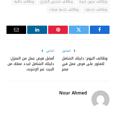
وظائف بدون خبرة
وظائف حديثي التخرج
وظائف خالية
وظائف خدمات
وظائف خدمة عملاء
فيسبوك
تويتر
بينتيريست
لينكدإن
البريد
الإلكترون
السابق
التالي
وظائف اليوم: دليلك الشامل
أفضل فرص عمل من المنزل:
للعثور على فرص عمل في
دليلك الشامل لبدء عملك من
مصر
البيت عبر الإنترنت
Nour Ahmed