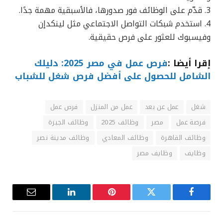
3. قدّم على الوظائف فور صدورها، فالأسبقية مهمة جدًا.
4. استخدم شبكات التواصل الاجتماعي مثل لينكدإن
وفيسبوك للعثور على فرص حقيقية.
إقرا أيضا :
فرص عمل في مصر 2025: دليلك
الشامل للحصول على أفضل فرص شغل للشباب
شغل
عمل عن بعد
عمل من المنزل
فرص عمل
فرصة عمل
مصر
وظائف 2025
وظائف الجيزة
وظائف القاهرة
وظائف المعادي
وظائف مدينة نصر
وظايف
وظايف مصر
فيسبوك
تويتر
بينتيريست
لينكدإن
البريد
الإلكترون