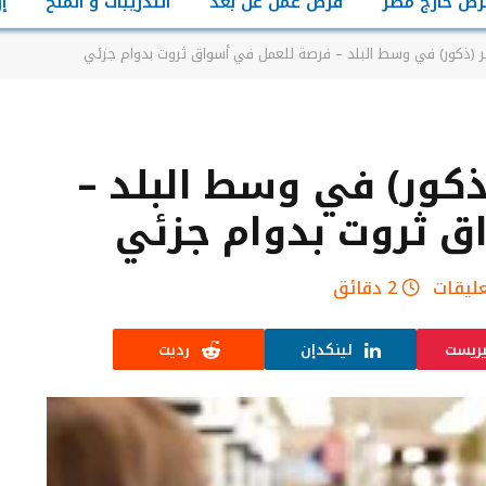
رص خارج مصر
فرص عمل عن بعد
التدريبات و المنح
إ
 (ذكور) في وسط البلد – فرصة للعمل في أسواق ثروت بدوام جزئي
ذكور) في وسط البلد –
ق ثروت بدوام جزئي
عليقات
2 دقائق
يريست
لينكدإن
رديت