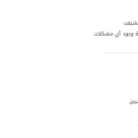
لشيفت
لة وجود أي مشكلات
يين