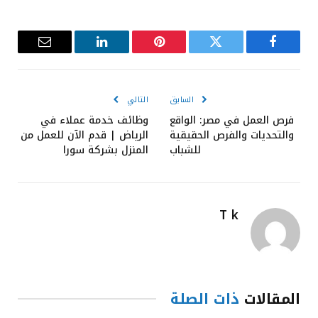
فيسبوك
تويتر
بينتيريست
لينكدإن
البريد
الإلكترون
السابق
التالي
فرص العمل في مصر: الواقع
وظائف خدمة عملاء في
والتحديات والفرص الحقيقية
الرياض | قدم الآن للعمل من
للشباب
المنزل بشركة سورا
T k
المقالات
ذات الصلة