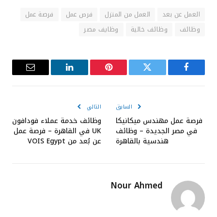
العمل عن بعد
العمل من المنزل
فرص عمل
فرصة عمل
وظائف
وظائف خالية
وظايف مصر
فيسبوك
تويتر
بينتيريست
لينكدإن
البريد
الإلكترون
السابق
التالي
فرصة عمل مهندس ميكانيكا
وظائف خدمة عملاء فودافون
في مصر الجديدة – وظائف
UK في القاهرة – فرصة عمل
هندسية بالقاهرة
عن بُعد من VOIS Egypt
Nour Ahmed