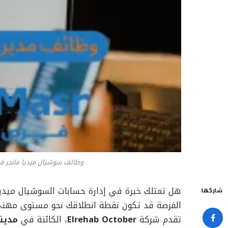
وظائف سوشيال ميديا مانجر في 6 أكتوبر براتب يصل إلى 14,000
هل تمتلك خبرة في إدارة حسابات السوشيال ميديا 
شاركها
الفرصة قد تكون نقطة انطلاقك نحو مستوى مهني
تقدم شركة
Elrehab October
، الكائنة في
مدينة 6 أكتوبر – محاف