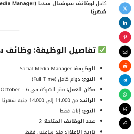
كامل
ل
وظائف سوشيال ميديا
(Social Media Manager)
شهريًا
.
تفاصيل الوظيفة: وظائف س
الوظيفة:
Social Media Manager
النوع:
دوام كامل (Full Time)
مكان العمل:
مقر الشركة في Elrehab October – 6 أكتوبر، الجيزة
الراتب:
من 11,000 إلى 14,000 جنيه شهريًا
النوع:
إناث فقط
عدد الوظائف المتاحة:
2
تاريخ الإعلان:
منذ ساعتين فقط