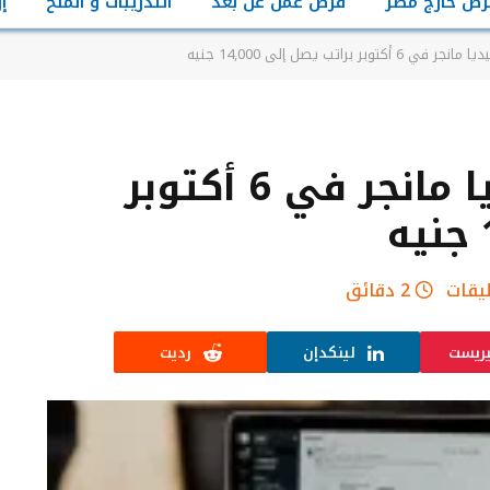
رص خارج مصر
فرص عمل عن بعد
التدريبات و المنح
إ
ر براتب يصل إلى 14,000 جنيه
وظائف سوشيال ميديا مانجر في 6 أكتوبر
ليقات
2 دقائق
يريست
لينكدإن
رديت