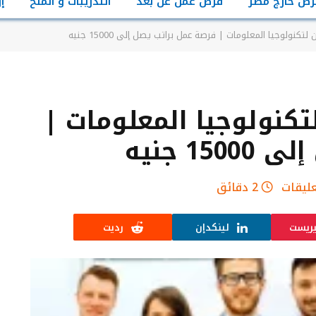
رص خارج مصر
فرص عمل عن بعد
التدريبات و المنح
إ
نولوجيا المعلومات | فرصة عمل براتب يصل إلى 15000 جنيه
نولوجيا المعلومات |
1 جنيه
عليقات
2 دقائق
يريست
لينكدإن
رديت