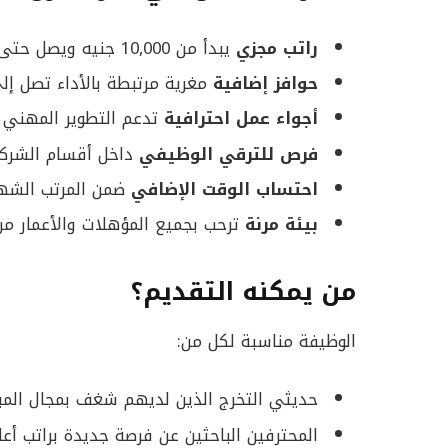
راتب مجزي
يبدأ من 10,000 جنيه ويصل حتى 15,000 جنيه
حوافز إضافية
مغرية مرتبطة بالأداء تصل إلى 8,000 ج
أجواء عمل احترافية
تدعم التطوير المهني 
فرص للترقي الوظيفي
داخل أقسام الشركة
احتساب الوقت الإضافي
ضمن المرتب الشه
بيئة مرنة
ترحب بجميع المؤهلات والأعمار من
من يمكنه التقديم؟
الوظيفة مناسبة لكل من:
حديثي التخرج الذين لديهم شغف بمجال المب
المحترفين الباحثين عن فرصة جديدة براتب أع