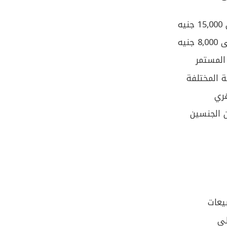
نيه
المستمر
 المختلفة
ري
 الجنسين
يعات
لى