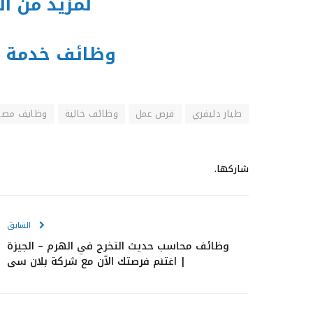
لمزيد من ا
وظائف خدمة ع
طيار دليفري
فرص عمل
وظائف خالية
وظايف مصر
شاركها.
السابق
وظائف محاسب حديث التخرج في الهرم – الجيزة
| اغتنم فرصتك الآن مع شركة بلان سي