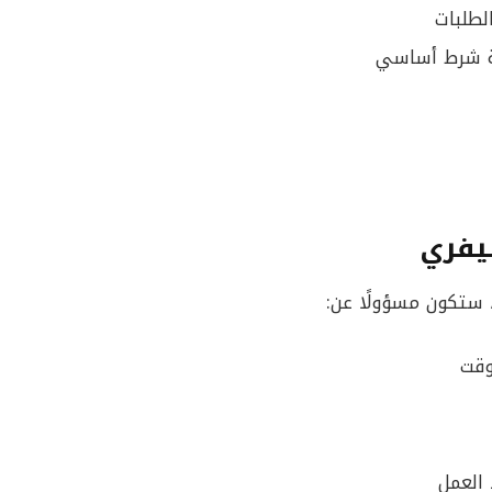
لطلبات
ية شرط أساسي
ليفري
ستكون مسؤولًا عن:
وقت
 العمل