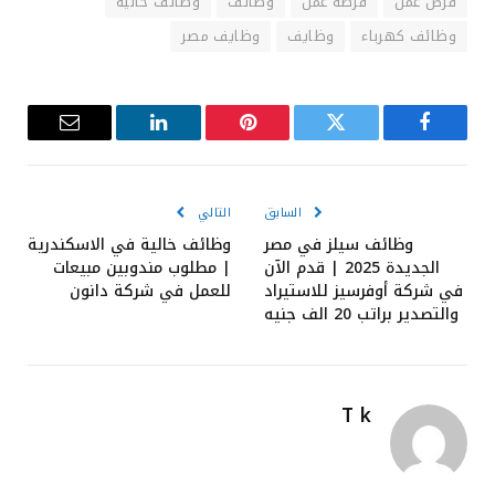
فرص عمل
فرصة عمل
وظائف
وظائف خالية
وظائف كهرباء
وظايف
وظايف مصر
فيسبوك
تويتر
بينتيريست
لينكدإن
البريد
الإلكترون
السابق
التالي
وظائف سيلز في مصر
وظائف خالية في الاسكندرية
الجديدة 2025 | قدم الآن
| مطلوب مندوبين مبيعات
في شركة أوفرسيز للاستيراد
للعمل في شركة دانون
والتصدير براتب 20 الف جنيه
T k