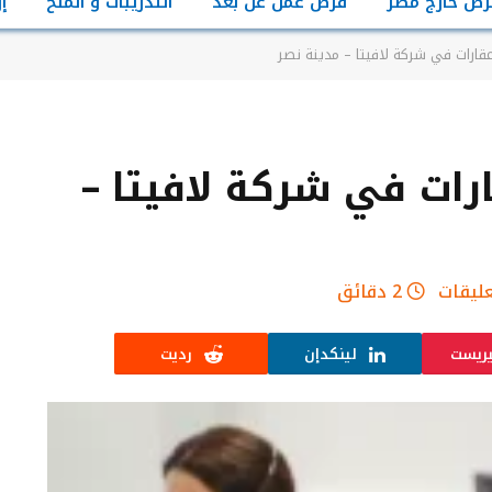
رص خارج مصر
فرص عمل عن بعد
التدريبات و المنح
إ
ارات في شركة لافيتا – مدينة نصر
ات في شركة لافيتا –
عليقات
2 دقائق
يريست
لينكدإن
رديت