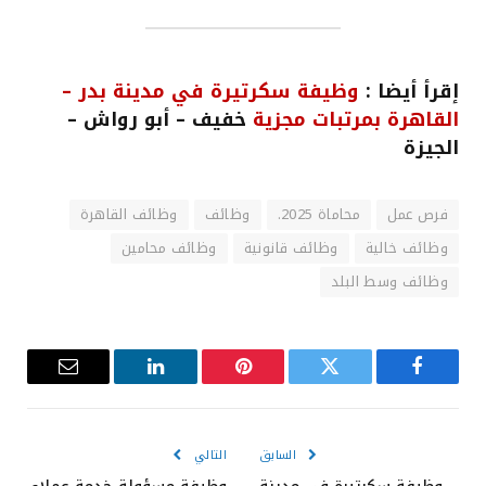
إقرأ أيضا :
وظيفة سكرتيرة في مدينة بدر –
القاهرة بمرتبات مجزية
خفيف – أبو رواش –
الجيزة
فرص عمل
محاماة 2025.
وظائف
وظائف القاهرة
وظائف خالية
وظائف قانونية
وظائف محامين
وظائف وسط البلد
فيسبوك
تويتر
بينتيريست
لينكدإن
البريد
الإلكترون
السابق
التالي