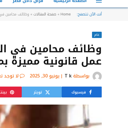
الصفحة الرئيسية
فرص داخل مصر
ف
أنت الآن تتصفح:
Home
»
صفحة المقالات
»
وظائف محامين في القاهرة 2025 – فرصة عمل قانوني
عام
عمل قانونية مميزة بم
بواسطة
T k
يونيو 30, 2025
لا توجد ت
فيسبوك
تويتر
بينت