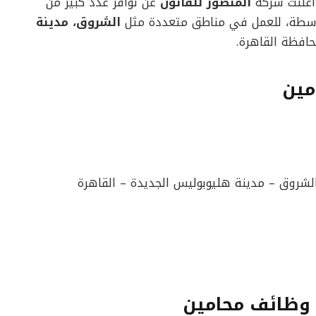
 أعلنت شركة
المنصور للقانون
عن توافر عدد كبير من
متوسطة، للعمل في مناطق متعددة مثل
الشروق، مدينة
افظة القاهرة.
مين
لشروق – مدينة هليوبوليس الجديدة – القاهرة
 وظائف محامين