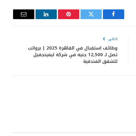
فيسبوك
تويتر
بينتيريست
لينكدإن
البريد
الإلكتروني
التالي
وظائف استقبال في القاهرة 2025 | برواتب
تصل لـ 12,500 جنيه في شركة ليفينجفيل
للشقق الفندقية