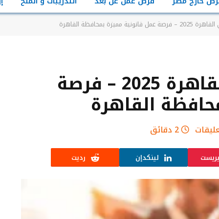
رص خارج مصر
فرص عمل عن بعد
التدريبات و المنح
إ
ة مميزة بمحافظة القاهرة
وظائف محامين في القاهرة 2025 – فرصة
حافظة القاهرة
عليقات
2 دقائق
يريست
لينكدإن
رديت