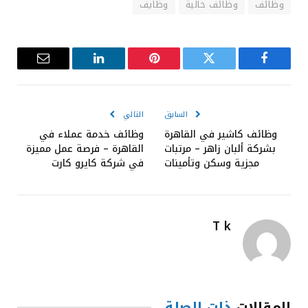
وظائف
وظائف خالية
وظايف
فيسبوك
تويتر
بينتيريست
لينكدإن
البريد
الإلكترون
السابق
التالي
وظائف كاشير في القاهرة
وظائف خدمة عملاء في
بشركة ألبان زاهر – مرتبات
القاهرة – فرصة عمل مميزة
مجزية وسكن وتأمينات
في شركة كايرو كارت
T k
المقالات
ذات الصلة