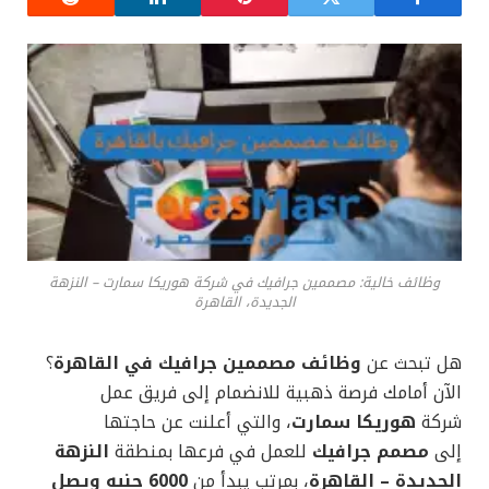
وظائف خالية: مصممين جرافيك في شركة هوريكا سمارت – النزهة
الجديدة، القاهرة
هل تبحث عن
وظائف مصممين جرافيك في القاهرة
؟
الآن أمامك فرصة ذهبية للانضمام إلى فريق عمل
شركة
هوريكا سمارت
، والتي أعلنت عن حاجتها
إلى
مصمم جرافيك
للعمل في فرعها بمنطقة
النزهة
الجديدة – القاهرة
، بمرتب يبدأ من
6000 جنيه ويصل