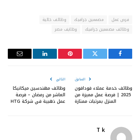
فرص عمل
مصممين جرافيك
وظائف خالية
وظائف مصممين جرافيك
وظايف مصر
فيسبوك
تويتر
بينتيريست
لينكدإن
البريد
الإلكترون
السابق
التالي
وظائف خدمة عملاء فودافون
وظائف مهندسين ميكانيكا
2025 | فرصة عمل مميزة من
العاشر من رمضان – فرصة
المنزل بمرتبات ممتازة
عمل ذهبية في شركة HTG
T k