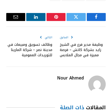
فيسبوك
تويتر
بينتيريست
لينكدإن
البريد
الإلكترون
السابق
التالي
وظيفة مدير فرع في الشيخ
وظائف تسويق ومبيعات في
زايد بشركة كاتش – فرصة
مدينة نصر – شركة المارينا
مميزة في مجال الملابس
للتوريدات العمومية
Nour Ahmed
المقالات
ذات الصلة