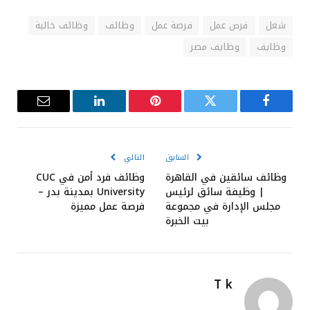
شغل
فرص عمل
فرصة عمل
وظائف
وظائف خالية
وظايف
وظايف مصر
فيسبوك
تويتر
بينتيريست
لينكدإن
البريد
الإلكترون
السابق
التالي
وظائف سائقين في القاهرة
وظائف فرد أمن في CUC
| وظيفة سائق لرئيس
University بمدينة بدر –
مجلس الإدارة في مجموعة
فرصة عمل مميزة
بيت الخبرة
T k