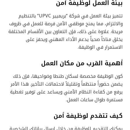
بيئة العمل لوظيفة أمن
تتميز بيئة العمل في شركة “بريميير UPVC” بالتنظيم
والالتزام، مما يمنح موظفي الأمن فرصة للعمل في ظروف
مريحة. علاوة على ذلك، فإن التعاون بين الأقسام المختلفة
يخلق مناخاً صحياً يدعم الأداء المهني ويحفز على
الاستمرار في الوظيفة.
أهمية القرب من مكان العمل
كون الوظيفة مخصصة لسكان طنطا وضواحيها، فإن ذلك
يضمن حضوراً منتظماً وتقليلاً لاحتمالات التأخير. هذا الأمر
يرفع من كفاءة النظام الأمني ويساعد على توفير تغطية
مستمرة طوال ساعات العمل.
كيف تتقدم لوظيفة أمن
يمكنك التقديم للوظيفة من خلال إرسال بياناتك الشخصية