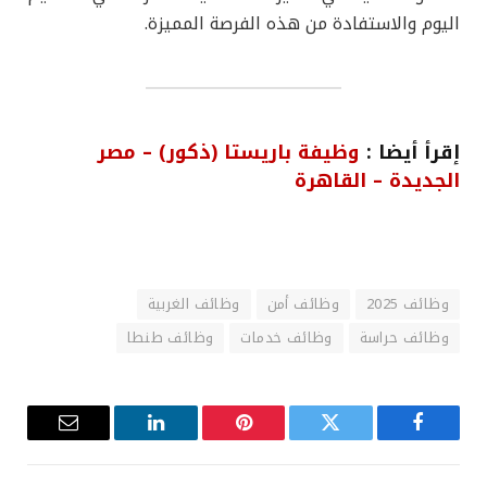
اليوم والاستفادة من هذه الفرصة المميزة.
إقرأ أيضا :
وظيفة باريستا (ذكور) – مصر
الجديدة – القاهرة
وظائف 2025
وظائف أمن
وظائف الغربية
وظائف حراسة
وظائف خدمات
وظائف طنطا
فيسبوك
تويتر
بينتيريست
لينكدإن
البريد
الإلكترون