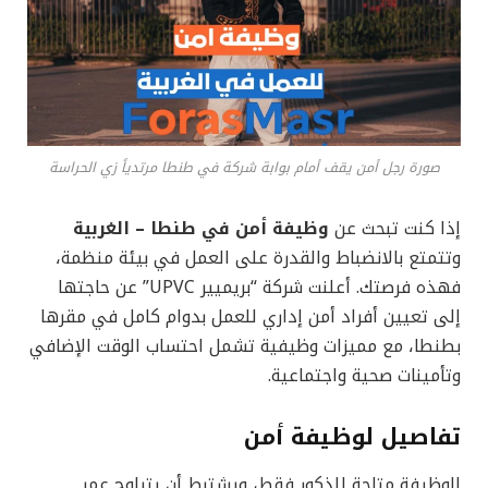
صورة رجل أمن يقف أمام بوابة شركة في طنطا مرتدياً زي الحراسة
إذا كنت تبحث عن
وظيفة أمن في طنطا – الغربية
وتتمتع بالانضباط والقدرة على العمل في بيئة منظمة،
فهذه فرصتك. أعلنت شركة “بريميير UPVC” عن حاجتها
إلى تعيين أفراد أمن إداري للعمل بدوام كامل في مقرها
بطنطا، مع مميزات وظيفية تشمل احتساب الوقت الإضافي
وتأمينات صحية واجتماعية.
تفاصيل لوظيفة أمن
الوظيفة متاحة للذكور فقط، ويشترط أن يتراوح عمر