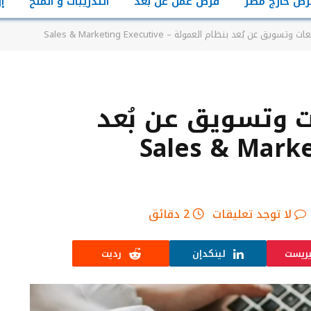
رص خارج مصر
فرص عمل عن بعد
التدريبات و المنح
إ
 عن بُعد بنظام العمولة – Sales & Marketing Executive
 وتسويق عن بُعد
عمولة – Sales & Marketing
لا توجد تعليقات
2 دقائق
يريست
لينكدإن
رديت