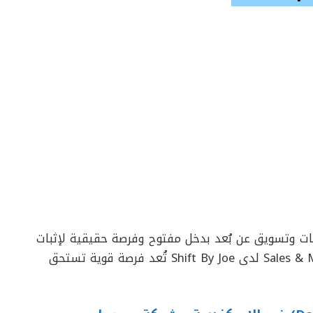
ات وتسويق عن بُعد بدخل مفتوح وفرصة حقيقية لإثبات
قدراتك البيعية، فإن وظيفة Sales & Marketing Executive لدى Shift By Joe تُعد فرصة قوية تستحق