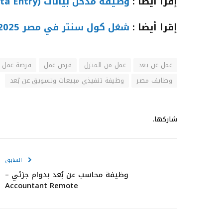
إقرا أيضا :
وظيفة مدخل بيانات (Data Entry) في الإسكندرية – شركة سيجما
إقرا أيضا :
شغل كول سنتر في مصر 2025: فرص عمل حقيقية للشباب والبنات
عمل عن بعد
عمل من المنزل
فرص عمل
فرصة عمل
وظايف مصر
وظيفة تنفيذي مبيعات وتسويق عن بُعد
شاركها.
السابق
وظيفة محاسب عن بُعد بدوام جزئي –
Accountant Remote