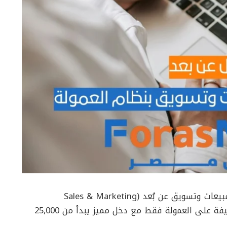
ُعلن شركة Shift By Joe عن توفر وظيفة تنفيذي مبيعات وتسويق عن بُعد (Sales & Marketing
Executive) بنظام الدوام الجزئي، حيث تعتمد الوظيفة على العمولة فقط مع دخل مميز يبدأ من 25,000