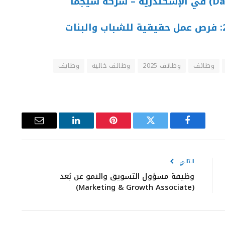
وظائف
وظائف 2025
وظائف خالية
وظايف
فيسبوك
تويتر
بينتيريست
لينكدإن
البريد
الإلكتروني
التالي
وظيفة مسؤول التسويق والنمو عن بُعد
(Marketing & Growth Associate)