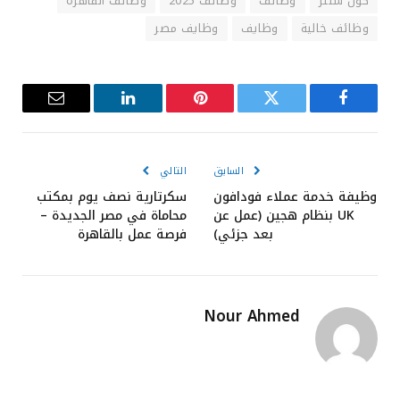
كول سنتر
وظائف
وظائف 2025
وظائف القاهرة
وظائف خالية
وظايف
وظايف مصر
فيسبوك
تويتر
بينتيريست
لينكدإن
البريد
الإلكترون
السابق
التالي
وظيفة خدمة عملاء فودافون
سكرتارية نصف يوم بمكتب
UK بنظام هجين (عمل عن
محاماة في مصر الجديدة –
بعد جزئي)
فرصة عمل بالقاهرة
Nour Ahmed